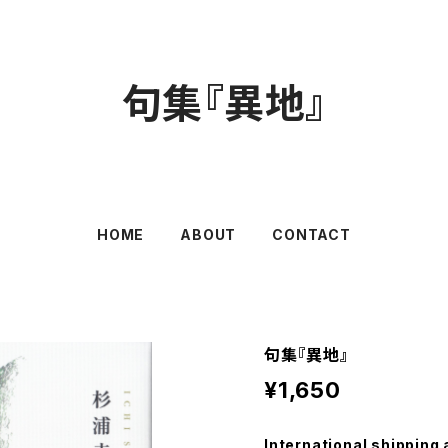
句集『異地』
HOME
ABOUT
CONTACT
句集『異地』
¥1,650
International shipping 