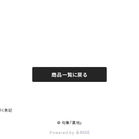
商品一覧に戻る
づく表記
© 句集『異地』
Powered by